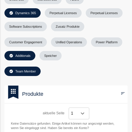
check_circle
Dynamics 365
Perpetual Licenses
Perpetual Licenses
Software Subscriptions
Zusatz Produkte
Customer Engagement
Unified Operations
Power Platform
check_circle
Additionals
Speicher
check_circle
Team Member
bookmark
apps
Produkte
sort
Filters
aktuelle Seite
Keine Datensätze gefunden. Einige Artikel können nur angezeigt werden,
wenn Sie eingeloggt sind. Haben Sie bereits ein Konto?