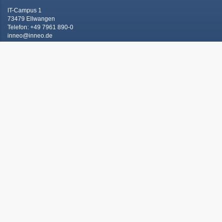
IT-Campus 1
73479 Ellwangen
Telefon: +49 7961 890-0
inneo@inneo.de
Kontaktieren Sie uns!
Schnell und einfach an's Ziel -
unsere Quicklinks:
Produktentwicklung
Digitale Realität
Informationstechnologien
Prozessoptimierung
Trainings
Angebote
Ihre Innovationskraft und Produktivität zu steigern das ist unser
Anspruch.
In 5 Dimensionen zeigen wir unseren Service und gleichzeitig Ihren