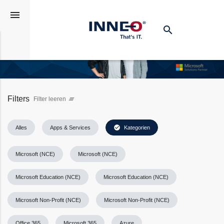
menu
search
Suchen
Filters
Filter leeren
clear_all
check_circle
Alles
Apps & Services
Kategorien
Microsoft (NCE)
Microsoft (NCE)
Microsoft Education (NCE)
Microsoft Education (NCE)
Microsoft Non-Profit (NCE)
Microsoft Non-Profit (NCE)
Office 365
Microsoft 365
Azure