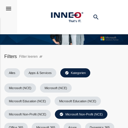
menu
search
Suchen
Filters
Filter leeren
clear_all
check_circle
Alles
Apps & Services
Kategorien
Microsoft (NCE)
Microsoft (NCE)
Microsoft Education (NCE)
Microsoft Education (NCE)
check_circle
Microsoft Non-Profit (NCE)
Microsoft Non-Profit (NCE)
Office 365
Microsoft 365
Azure
Dynamics 365