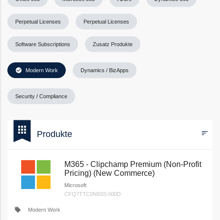
Perpetual Licenses
Perpetual Licenses
Software Subscriptions
Zusatz Produkte
check_circle
Modern Work
Dynamics / BizApps
Security / Compliance
bookmark
apps
Produkte
sort
Filters
M365 - Clipchamp Premium (Non-Profit
Pricing) (New Commerce)
Microsoft
CFQ7TTC0N8SS:000D
local_offer
Modern Work