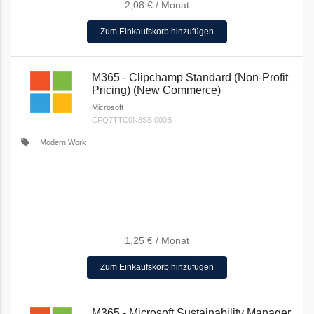
2,08 €
/
Monat
Zum Einkaufskorb hinzufügen
M365 - Clipchamp Standard (Non-Profit
Pricing) (New Commerce)
Microsoft
CFQ7TTC0N8SS:000B
local_offer
Modern Work
1,25 €
/
Monat
Zum Einkaufskorb hinzufügen
M365 - Microsoft Sustainability Manager