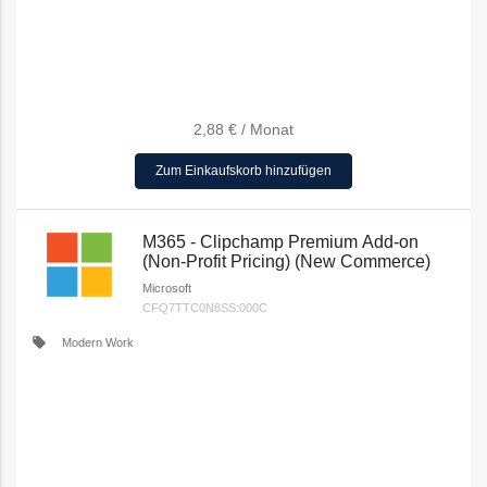
2,88 €
/
Monat
Zum Einkaufskorb hinzufügen
M365 - Clipchamp Premium Add-on
(Non-Profit Pricing) (New Commerce)
Microsoft
CFQ7TTC0N8SS:000C
local_offer
Modern Work