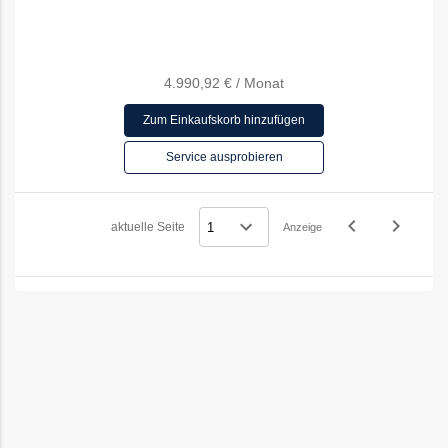
4.990,92 €
/
Monat
Zum Einkaufskorb hinzufügen
Service ausprobieren
navigate_before
navigate_next
aktuelle Seite
Anzeige
Vorheriges
Nächstes