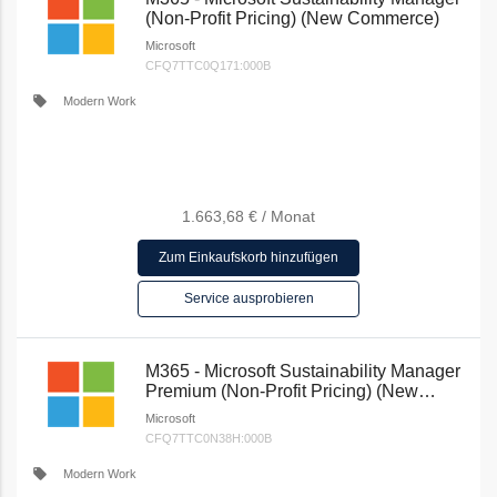
(Non-Profit Pricing) (New Commerce)
Microsoft
CFQ7TTC0Q171:000B
local_offer
Modern Work
1.663,68 €
/
Monat
Zum Einkaufskorb hinzufügen
Service ausprobieren
M365 - Microsoft Sustainability Manager
Premium (Non-Profit Pricing) (New
Commerce)
Microsoft
CFQ7TTC0N38H:000B
local_offer
Modern Work