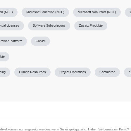
ion (NCE)
Microsoft Education (NCE)
Microsoft Non-Profit (NCE)
tual Licenses
Software Subscriptions
Zusatz Produkte
Power Plattform
Copilot
ukte
icing
Human Resources
Project Operations
Commerce
e
tikel können nur angezeigt werden, wenn Sie eingeloggt sind. Haben Sie bereits ein Konto?