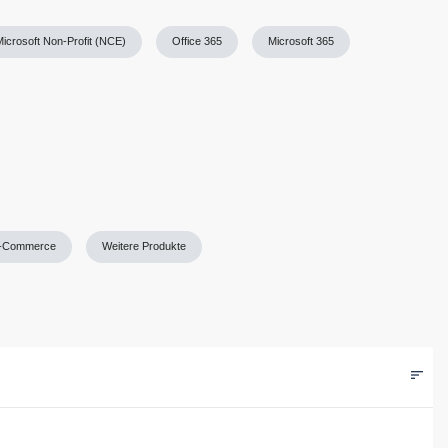
Microsoft Non-Profit (NCE)
Office 365
Microsoft 365
-Commerce
Weitere Produkte
sort
Filters