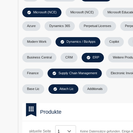
check_circle
Microsoft (NCE)
Microsoft (NCE)
Microsoft Educat
Azure
Dynamics 365
Perpetual Licenses
Perpe
check_circle
Modern Work
Dynamics / BizApps
Copilot
check_circle
Business Central
CRM
ERP
Weitere Prod
check_circle
Finance
Supply Chain Management
Electronic Invo
check_circle
Base Lic
Attach Lic
Additionals
bookmark
apps
Produkte
aktuelle Seite
Keine Datensätze gefunden. Einige Ar