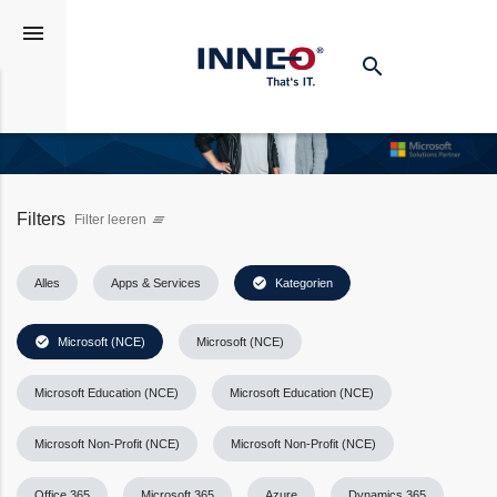
menu
search
Suchen
Filters
Filter leeren
clear_all
check_circle
Alles
Apps & Services
Kategorien
check_circle
Microsoft (NCE)
Microsoft (NCE)
Microsoft Education (NCE)
Microsoft Education (NCE)
Microsoft Non-Profit (NCE)
Microsoft Non-Profit (NCE)
Office 365
Microsoft 365
Azure
Dynamics 365