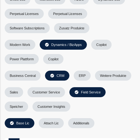
Perpetual Licenses
Perpetual Licenses
Software Subscriptions
Zusatz Produkte
check_circle
Modern Work
Dynamics / BizApps
Copilot
Power Plattform
Copilot
check_circle
Business Central
CRM
ERP
Weitere Produkte
check_circle
Sales
Customer Service
Field Service
Speicher
Customer Insights
check_circle
Base Lic
Attach Lic
Additionals