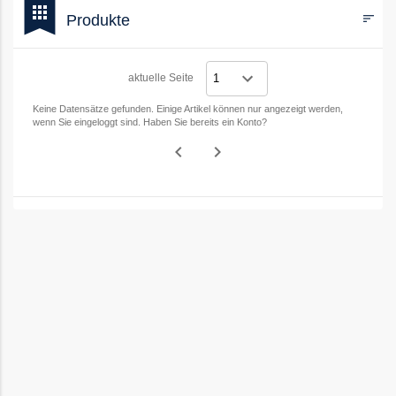
bookmark
apps
Produkte
sort
Filters
aktuelle Seite
Keine Datensätze gefunden. Einige Artikel können nur angezeigt werden,
wenn Sie eingeloggt sind. Haben Sie bereits ein Konto?
navigate_before
navigate_next
Vorheriges
Nächstes