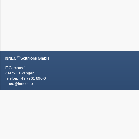
®
INNEO
Solutions GmbH
IT-Campus 1
73479 Ellwangen
Telefon: +49 7961 890-0
inneo@inneo.de
Kontaktieren Sie uns!
Schnell und einfach an's Ziel -
unsere Quicklinks: