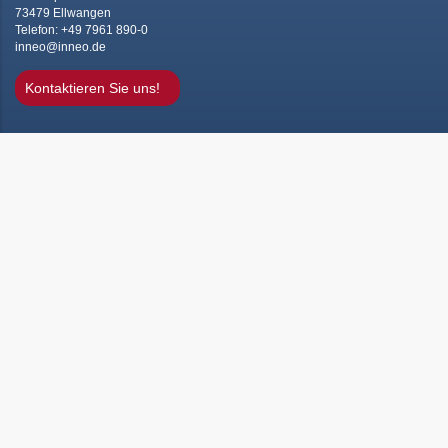
73479 Ellwangen
Telefon: +49 7961 890-0
inneo@inneo.de
Kontaktieren Sie uns!
Schnell und einfach an's Ziel -
unsere Quicklinks:
Produktentwicklung
Digitale Realität
Informationstechnologien
Prozessoptimierung
Trainings
Angebote
Ihre Innovationskraft und Produktivität zu steigern das ist unser
Anspruch.
In 5 Dimensionen zeigen wir unseren Service und gleichzeitig Ihren
Kunden­nutzen: