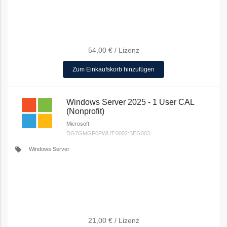
54,00 €
/
Lizenz
Zum Einkaufskorb hinzufügen
Windows Server 2025 - 1 User CAL
(Nonprofit)
Microsoft
DG7GMGF0PWHT:0002:SEG003
local_offer
Windows Server
21,00 €
/
Lizenz