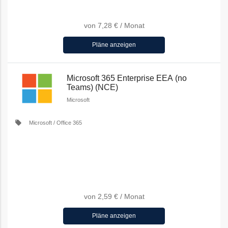
von
7,28 €
/
Monat
Pläne anzeigen
Microsoft 365 Enterprise EEA (no
Teams) (NCE)
Microsoft
local_offer
Microsoft / Office 365
von
2,59 €
/
Monat
Pläne anzeigen