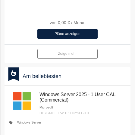
von
0,00 €
/
Monat
Pläne anzeigen
Zeige mehr
bookmark
whatshot
Am beliebtesten
Windows Server 2025 - 1 User CAL
(Commercial)
Microsoft
DG7GMGF0PWHT:0002:SEG001
local_offer
Windows Server