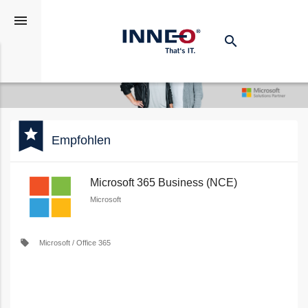
menu
search
Suchen
bookmark
star
Empfohlen
Microsoft 365 Business (NCE)
Microsoft
local_offer
Microsoft / Office 365