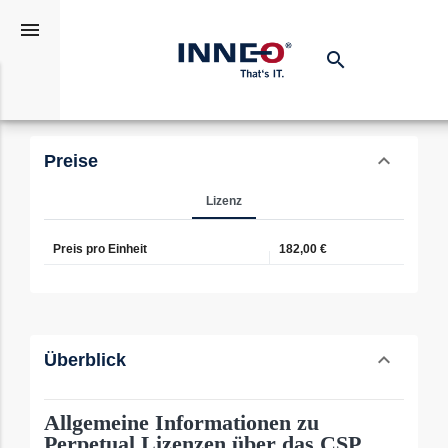
menu
search
Suchen
expand_more
Access LTSC 2024 (Commercial)
expand_less
Preise
Toggle conten
Lizenz
Preis pro Einheit
182,00 €
expand_less
Überblick
Toggle conten
Allgemeine Informationen zu
Perpetual Lizenzen über das CSP