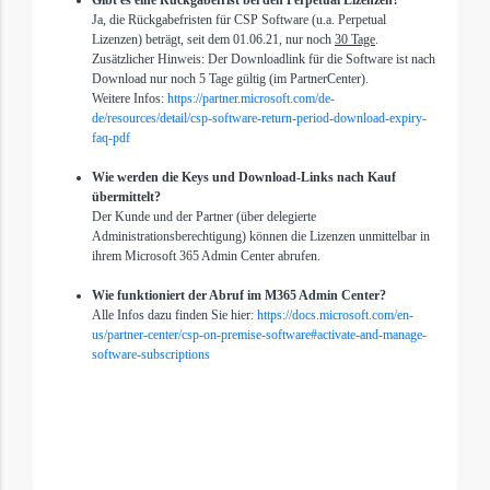
Gibt es eine Rückgabefrist bei den Perpetual Lizenzen?
Ja, die Rückgabefristen für CSP Software (u.a. Perpetual
Lizenzen)
beträgt, seit dem 01.06.21,
nur noch
30 Tage
.
Zusätzlicher Hinweis: Der Downloadlink für die Software ist nach
Download nur noch 5 Tage gültig (im PartnerCenter).
Weitere Infos:
https://partner.microsoft.com/de-
de/resources/detail/csp-software-return-period-download-expiry-
faq-pdf
Wie werden die Keys und Download-Links nach Kauf
übermittelt?
Der Kunde und der Partner (über delegierte
Administrationsberechtigung) können die Lizenzen unmittelbar in
ihrem Microsoft 365 Admin Center abrufen.
Wie funktioniert der Abruf im M365 Admin Center?
Alle Infos dazu finden Sie hier:
https://docs.microsoft.com/en-
us/partner-center/csp-on-premise-software#activate-and-manage-
software-subscriptions