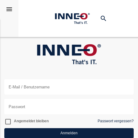
menu
search
Suchen
Anmelden
check_box_outline_blank
Angemeldet bleiben
Passwort vergessen?
Anmelden