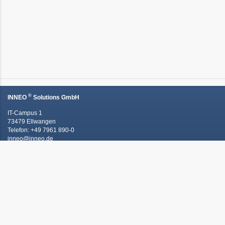
®
INNEO
Solutions GmbH
IT-Campus 1
73479 Ellwangen
Telefon: +49 7961 890-0
inneo@inneo.de
Kontaktieren Sie uns!
Schnell und einfach an's Ziel -
unsere Quicklinks: